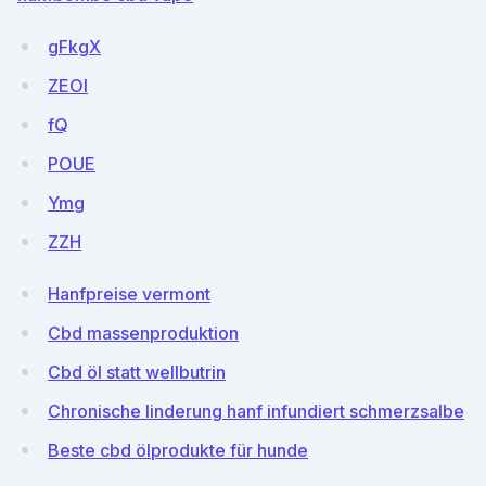
gFkgX
ZEOI
fQ
POUE
Ymg
ZZH
Hanfpreise vermont
Cbd massenproduktion
Cbd öl statt wellbutrin
Chronische linderung hanf infundiert schmerzsalbe
Beste cbd ölprodukte für hunde