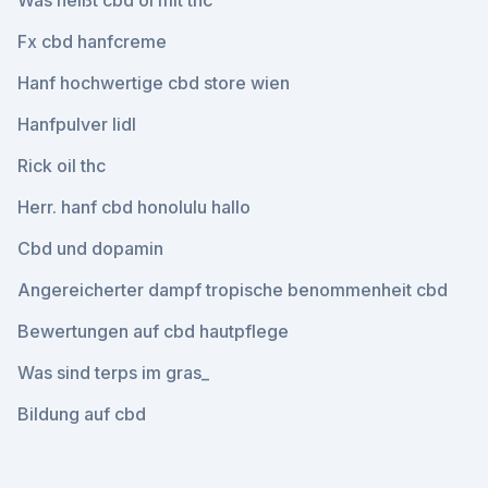
Was heißt cbd öl mit thc
Fx cbd hanfcreme
Hanf hochwertige cbd store wien
Hanfpulver lidl
Rick oil thc
Herr. hanf cbd honolulu hallo
Cbd und dopamin
Angereicherter dampf tropische benommenheit cbd
Bewertungen auf cbd hautpflege
Was sind terps im gras_
Bildung auf cbd